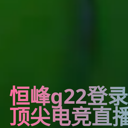
恒峰g22登
顶尖电竞直