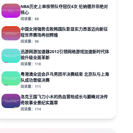
NBA历史上单核带队夺冠仅4次 伦纳德并非绝对
核心
阅读量：88
中国女排强势击败韩国队彰显实力昂首迈向新征
程世界赛场再创辉煌
阅读量：96
迅游网游加速器2012引领网络游戏加速新时代体
验升级全面革新
阅读量：118
粤港澳全运会乒乓男团半决赛结束 北京队与上海
队成功晋级决赛
阅读量：111
洛克王国飞刀小木的热血冒险成长与巅峰对决传
奇故事全景纪实篇章
阅读量：114