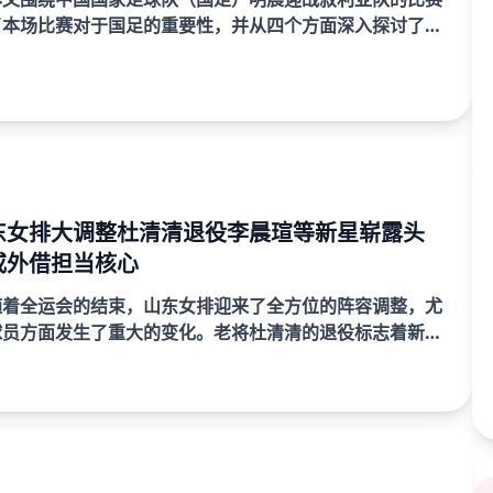
了本场比赛对于国足的重要性，并从四个方面深入探讨了全
义和准备工作。首先，文章会从国足的历史背景与目前的竞
...
东女排大调整杜清清退役李晨瑄等新星崭露头
或外借担当核心
随着全运会的结束，山东女排迎来了全方位的阵容调整，尤
球员方面发生了重大的变化。老将杜清清的退役标志着新一
露头角，李晨瑄等年轻球员展现出非凡的潜力，成为球队未
...