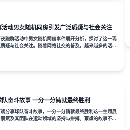
群活动男女随机同房引发广泛质疑与社会关注
行夜跑群活动中男女随机同房事件展开分析，探讨了这一现
泛质疑与社会关注。随着网络社交的普及，越来越多的活动
乐、健康等积极意义，但在实际实施过程中，也出现了如
...
球队奋斗故事 一分一分铸就最终胜利
蔡斌分享球队奋斗故事，一分一分铸就最终胜利这一主题展
析蔡斌及其团队在运动领域的坚持与拼搏。蔡斌的故事不仅
教练如何带领球队不断追求卓越的故事，更是一个团队协