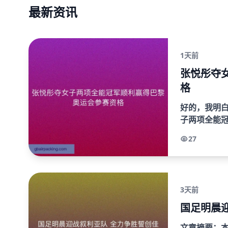
最新资讯
1天前
张悦彤夺
格
好的，我明
子两项全能冠
左右文章，
27
会尽量均匀分.
3天前
国足明晨
文章摘要：