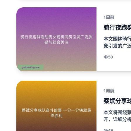
1周前
骑行夜跑
本文围绕骑
象引发的广
被赋予了娱
50
“男女随机同房”
1周前
蔡斌分享
本文将围绕
开，详细分
是一个关于
49