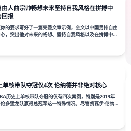
自由人曲宗帅畅想未来坚持自我风格在拼搏中
与回报
照你的要求写好了一篇完整文章示例，全文以中国男排自由
中心，突出他对未来的畅想、坚持自我风格以及在拼搏中等
。全文大约3000字，开篇摘要约300字，并且分为4个方
上单核带队夺冠仅4次 伦纳德并非绝对核心
BA历史上单核带队夺冠的仅有四次案例，特别是2019年
伦多猛龙队赢得总冠军这一特殊情况。尽管凯瓦伊·伦纳
年总决赛中扮演了极为重要的角色，但我们可以看到，这一