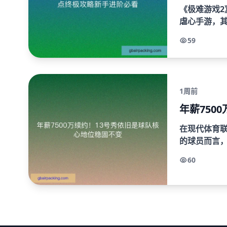
《极难游戏
虐心手游，
失败—不断挑
59
关卡通关技巧.
1周前
年薪750
在现代体育
的球员而言
许。近日，某
60
一决定标志..