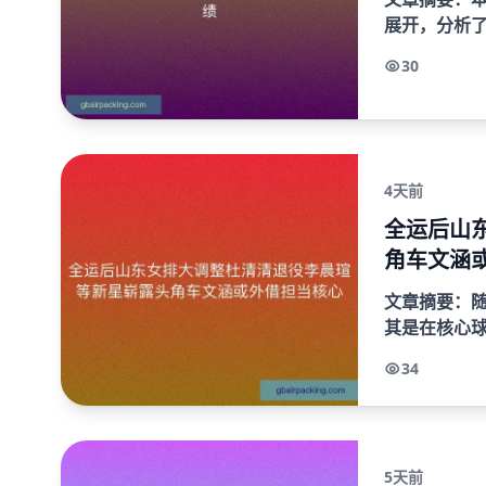
展开，分析
力争胜的意
30
技状态分析，为
4天前
全运后山
角车文涵
文章摘要：
其是在核心
代球员的崭
34
来的重要力量。
5天前