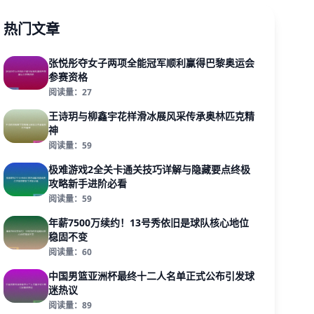
热门文章
张悦彤夺女子两项全能冠军顺利赢得巴黎奥运会
参赛资格
阅读量：27
王诗玥与柳鑫宇花样滑冰展风采传承奥林匹克精
神
阅读量：59
极难游戏2全关卡通关技巧详解与隐藏要点终极
攻略新手进阶必看
阅读量：59
年薪7500万续约！13号秀依旧是球队核心地位
稳固不变
阅读量：60
中国男篮亚洲杯最终十二人名单正式公布引发球
迷热议
阅读量：89