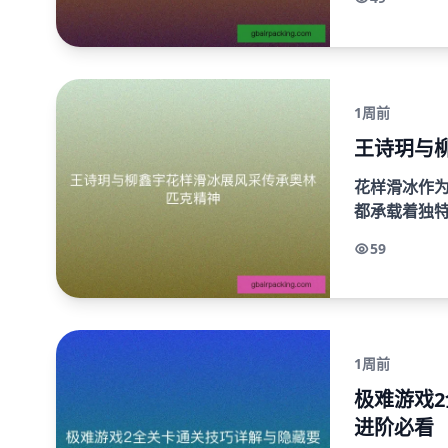
作、心态调整和
1周前
王诗玥与
花样滑冰作
都承载着独
冰冰舞项目
59
恒...
1周前
极难游戏
进阶必看