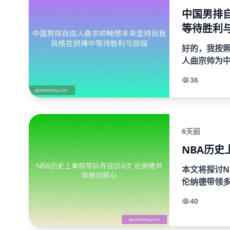
中国男排
等待胜利
好的，我按
人曲宗帅为
待胜利和回报
36
面详细阐...
6天前
NBA历史
本文将探讨N
伦纳德带领多
德在2019
40
夺冠之路...