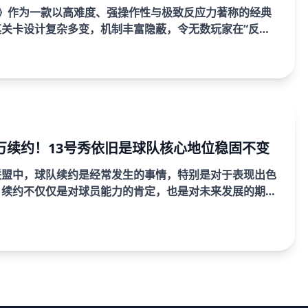
2》作为一款以高难度、强操作性与极致反应力著称的经典
其关卡设计复杂多变，机制丰富隐蔽，令无数玩家在“反复
战—突破自我”的循环中沉浸其中。本文以“极难游戏2全
..
0万续约！13号秀依旧是球队核心地位稳固不变
联盟中，球队续约是经常发生的事情，特别是对于表现出色
，续约不仅仅是对球员能力的肯定，也是对未来发展的期
支NBA球队宣布与其13号秀续约，年薪达到7500万，这
.