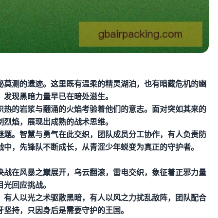
秘莫测的遗迹。这里既有温柔的精灵湖泊，也有暗藏危机的幽
，发现黑暗力量早已在暗处滋生。
炽热的岩浆与翻涌的火焰考验着他们的意志。面对突如其来的
制烈焰，展现出成熟的战术思维。
谜题。智慧与勇气在此交织，团队成员分工协作，有人负责防
战中，先锋队不断成长，从青涩少年蜕变为真正的守护者。
决战在风暴之巅展开，乌云翻滚，雷电交织，象征着正邪力量
目光回应挑战。
。有人以光之术驱散黑暗，有人以风之力扰乱敌阵，团队配合
牙坚持，只因身后是需要守护的王国。