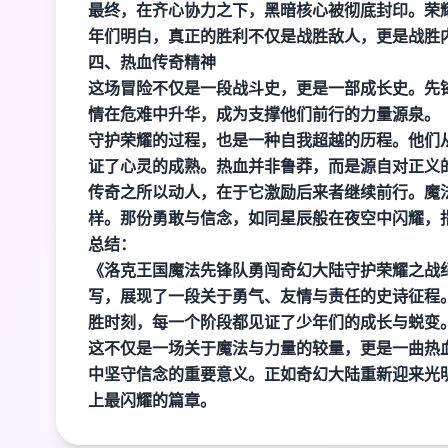
最终，在齐心协力之下，黑暗核心被彻底封印。荣
年们明白，真正的胜利不仅是战胜敌人，更是战胜
四、热血传奇精神
这场冒险不仅是一段战斗史，更是一部成长史。先
情在危难中升华，成为支撑他们前行的力量源泉。
守护荣耀的过程，也是一种自我超越的历程。他们
证了心灵的成熟。热血并非鲁莽，而是源自对正义
传奇之所以动人，在于它激励后来者继续前行。魔
样。那份勇敢与信念，如同星辰般在夜空中闪耀，
总结：
《洛克王国魔法先锋队勇闯奇幻大陆守护荣耀之战
写，展现了一段关于勇气、友情与责任的史诗征程
胜时刻，每一个阶段都见证了少年们的成长与蜕变
这不仅是一场关于魔法与力量的较量，更是一曲热
中坚守信念的重要意义。正如奇幻大陆重新迎来光
上最闪耀的篇章。