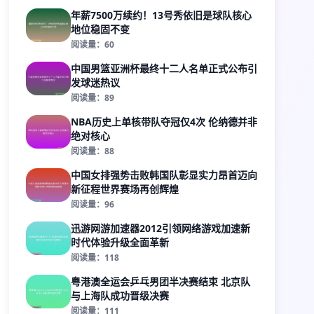
年薪7500万续约！13号秀依旧是球队核心
地位稳固不变
阅读量：60
中国男篮亚洲杯最终十二人名单正式公布引
发球迷热议
阅读量：89
NBA历史上单核带队夺冠仅4次 伦纳德并非
绝对核心
阅读量：88
中国女排强势击败韩国队彰显实力昂首迈向
新征程世界赛场再创辉煌
阅读量：96
迅游网游加速器2012引领网络游戏加速新
时代体验升级全面革新
阅读量：118
粤港澳全运会乒乓男团半决赛结束 北京队
与上海队成功晋级决赛
阅读量：111