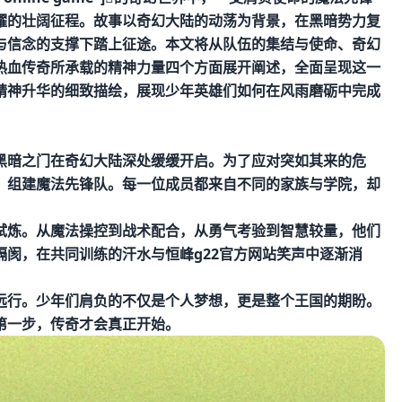
耀的壮阔征程。故事以奇幻大陆的动荡为背景，在黑暗势力复
与信念的支撑下踏上征途。本文将从队伍的集结与使命、奇幻
热血传奇所承载的精神力量四个方面展开阐述，全面呈现这一
精神升华的细致描绘，展现少年英雄们如何在风雨磨砺中完成
黑暗之门在奇幻大陆深处缓缓开启。为了应对突如其来的危
，组建魔法先锋队。每一位成员都来自不同的家族与学院，却
试炼。从魔法操控到战术配合，从勇气考验到智慧较量，他们
隔阂，在共同训练的汗水与
恒峰g22官方网站
笑声中逐渐消
远行。少年们肩负的不仅是个人梦想，更是整个王国的期盼。
第一步，传奇才会真正开始。