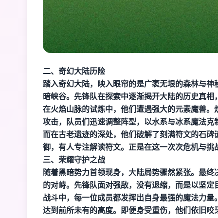
二、奇幻大陆历险
踏入奇幻大陆，映入眼帘的是广袤无垠的森林与神
暗峡谷。先锋队在探索中逐渐揭开大陆的历史真相
在火焰山脉的试炼中，他们遭遇强大的元素魔兽。
攻击，队员们迅速调整阵型，以水系与冰系魔法克
而在古老遗迹的深处，他们破解了刻满符文的石碑
御，有人专注解读符文。正是在这一次次危机与挑
三、荣耀守护之战
随着黑暗势力首领现身，大陆局势骤然紧张。最终
的对峙。先锋队面对强敌，没有退缩，而是以坚定
战斗中，每一位成员都发挥出自身最强的魔法力量
达到前所未有的高度。即便身受重伤，他们依旧咬