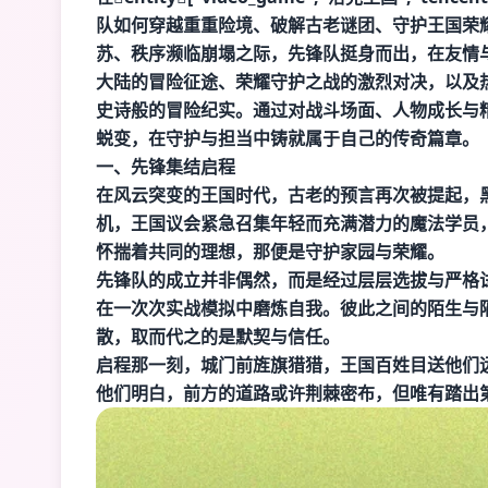
队如何穿越重重险境、破解古老谜团、守护王国荣
苏、秩序濒临崩塌之际，先锋队挺身而出，在友情
大陆的冒险征途、荣耀守护之战的激烈对决，以及
史诗般的冒险纪实。通过对战斗场面、人物成长与
蜕变，在守护与担当中铸就属于自己的传奇篇章。
一、先锋集结启程
在风云突变的王国时代，古老的预言再次被提起，
机，王国议会紧急召集年轻而充满潜力的魔法学员
怀揣着共同的理想，那便是守护家园与荣耀。
先锋队的成立并非偶然，而是经过层层选拔与严格
在一次次实战模拟中磨炼自我。彼此之间的陌生与
散，取而代之的是默契与信任。
启程那一刻，城门前旌旗猎猎，王国百姓目送他们
他们明白，前方的道路或许荆棘密布，但唯有踏出