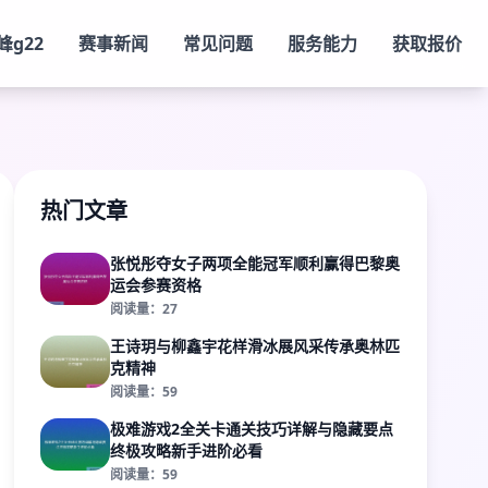
峰g22
赛事新闻
常见问题
服务能力
获取报价
热门文章
张悦彤夺女子两项全能冠军顺利赢得巴黎奥
运会参赛资格
阅读量：27
王诗玥与柳鑫宇花样滑冰展风采传承奥林匹
克精神
阅读量：59
极难游戏2全关卡通关技巧详解与隐藏要点
终极攻略新手进阶必看
阅读量：59