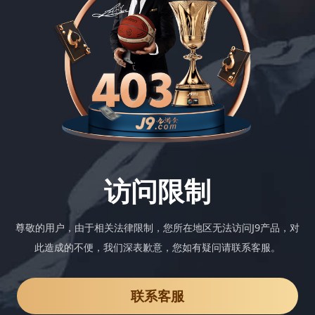
访问限制
尊敬的用户，由于相关法律限制，您所在地区无法访问J9产品，对
此造成的不便，我们深表歉意，您如有疑问请联系客服。
联系客服